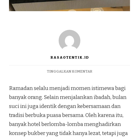
RASAOTENTIK.ID
PADA
TINGGALKAN KOMENTAR
SUNLAKE
WATERFRONT
Ramadan selalu menjadi momen istimewa bagi
RESORT
SUGUHKAN
banyak orang. Selain menjalankan ibadah, bulan
BUKBER
suci ini juga identik dengan kebersamaan dan
UNIK
BERTEMA
tradisi berbuka puasa bersama. Oleh karena itu,
TREASURE
banyak hotel berlomba-lomba menghadirkan
OF
ASIAN
konsep bukber yang tidak hanya lezat, tetapi juga
TASTE