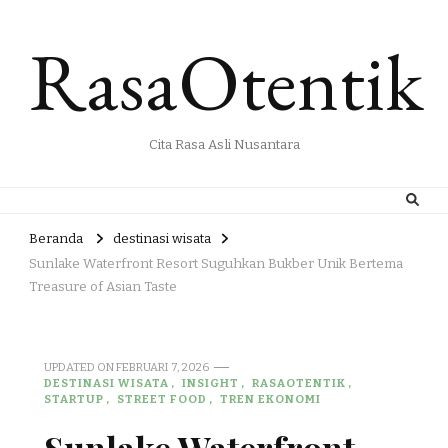
RasaOtentik
Cita Rasa Asli Nusantara
Beranda
destinasi wisata
Sunlake Waterfront Resort Suguhkan Bukber Unik Bertema
Treasure of Asian Taste
UPDATED ON
FEBRUARI 7, 2026
DESTINASI WISATA
INSIGHT
RASAOTENTIK
STARTUP
STREET FOOD
TREN EKONOMI
Sunlake Waterfront